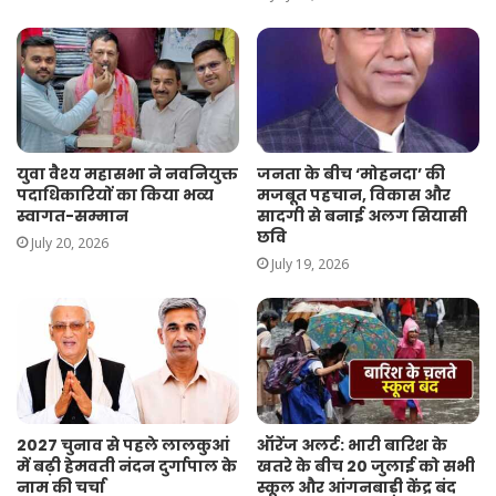
युवा वैश्य महासभा ने नवनियुक्त
जनता के बीच ‘मोहनदा’ की
पदाधिकारियों का किया भव्य
मजबूत पहचान, विकास और
स्वागत-सम्मान
सादगी से बनाई अलग सियासी
छवि
July 20, 2026
July 19, 2026
2027 चुनाव से पहले लालकुआं
ऑरेंज अलर्ट: भारी बारिश के
में बढ़ी हेमवती नंदन दुर्गापाल के
खतरे के बीच 20 जुलाई को सभी
नाम की चर्चा
स्कूल और आंगनबाड़ी केंद्र बंद