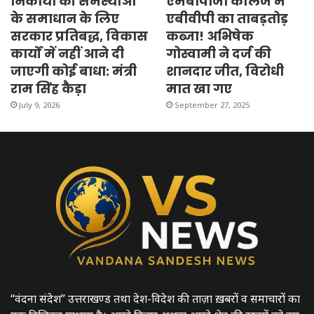
निकायों की समस्याओं
एमबीपीजी कॉलेज में
के समाधान के लिए
एबीवीपी का ताबड़तोड़
सरकार प्रतिबद्ध, विकास
कब्जा! अभिषेक
कार्यों में नहीं आने दी
गोस्वामी ने दर्ज की
जाएगी कोई बाधा: मंत्री
शानदार जीत, विरोधी
राम सिंह कैड़ा
मात खा गए
July 9, 2026
September 27, 2025
“वंदना संदेश” उत्तराखण्ड तथा देश-विदेश की ताज़ा ख़बरों व समाचारों का