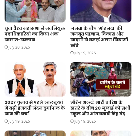
युवा वैश्य महासभा ने नवनियुक्त
जनता के बीच ‘मोहनदा’ की
पदाधिकारियों का किया भव्य
मजबूत पहचान, विकास और
स्वागत-सम्मान
सादगी से बनाई अलग सियासी
छवि
July 20, 2026
July 19, 2026
2027 चुनाव से पहले लालकुआं
ऑरेंज अलर्ट: भारी बारिश के
में बढ़ी हेमवती नंदन दुर्गापाल के
खतरे के बीच 20 जुलाई को सभी
नाम की चर्चा
स्कूल और आंगनबाड़ी केंद्र बंद
July 19, 2026
July 19, 2026