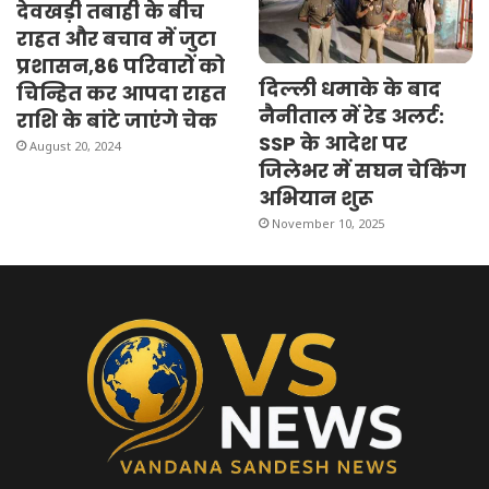
देवखड़ी तबाही के बीच
राहत और बचाव में जुटा
प्रशासन,86 परिवारों को
दिल्ली धमाके के बाद
चिन्हित कर आपदा राहत
नैनीताल में रेड अलर्ट:
राशि के बांटे जाएंगे चेक
SSP के आदेश पर
August 20, 2024
जिलेभर में सघन चेकिंग
अभियान शुरू
November 10, 2025