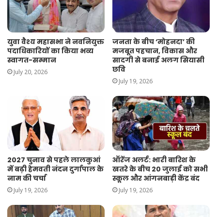
युवा वैश्य महासभा ने नवनियुक्त
जनता के बीच ‘मोहनदा’ की
पदाधिकारियों का किया भव्य
मजबूत पहचान, विकास और
स्वागत-सम्मान
सादगी से बनाई अलग सियासी
छवि
July 20, 2026
July 19, 2026
2027 चुनाव से पहले लालकुआं
ऑरेंज अलर्ट: भारी बारिश के
में बढ़ी हेमवती नंदन दुर्गापाल के
खतरे के बीच 20 जुलाई को सभी
नाम की चर्चा
स्कूल और आंगनबाड़ी केंद्र बंद
July 19, 2026
July 19, 2026