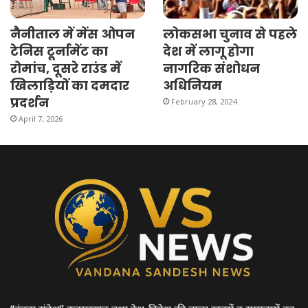
नैनीताल में मेंस ओपन
लोकसभा चुनाव से पहले
टेनिस टूर्नामेंट का
देश में लागू होगा
रोमांच, दूसरे राउंड में
नागरिक संशोधन
खिलाड़ियों का दमदार
अधिनियम
प्रदर्शन
February 28, 2024
April 7, 2026