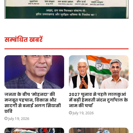
सम्बंधित खबरें
जनता के बीच ‘मोहनदा’ की
2027 चुनाव से पहले लालकुआं
मजबूत पहचान, विकास और
में बढ़ी हेमवती नंदन दुर्गापाल के
सादगी से बनाई अलग सियासी
नाम की चर्चा
छवि
July 19, 2026
July 19, 2026