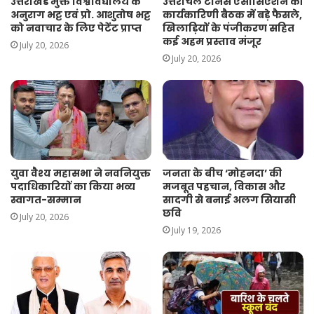
उत्तराखंड मुक्त विश्वविद्यालय के
उत्तरांचल टेनिस एसोसिएशन की
अनुराग भट्ट एवं प्रो. आशुतोष भट्ट
कार्यकारिणी बैठक में बड़े फैसले,
को नवाचार के लिए पेटेंट प्राप्त
खिलाड़ियों के पंजीकरण सहित
कई अहम प्रस्ताव मंजूर
July 20, 2026
July 20, 2026
युवा वैश्य महासभा ने नवनियुक्त
जनता के बीच ‘मोहनदा’ की
पदाधिकारियों का किया भव्य
मजबूत पहचान, विकास और
स्वागत-सम्मान
सादगी से बनाई अलग सियासी
छवि
July 20, 2026
July 19, 2026