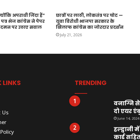
 क्योंकि अपराधी जिंदा हैं”
छात्रों पर लाठी, लोकतंत्र पर चोट —
 पत्र भेज कांग्रेस ने पेपर
युवा विरोधी भाजपा सरकार के
र दमन पर उठाए सवाल
खिलाफ कांग्रेस का जोरदार प्रदर्शन
July 21, 2026
 LINKS
TRENDING
वनाग्नि से
दो एयर एंब
t Us
June 14, 2024
mer
हल्द्वानी 
Policy
कार्ड सहि