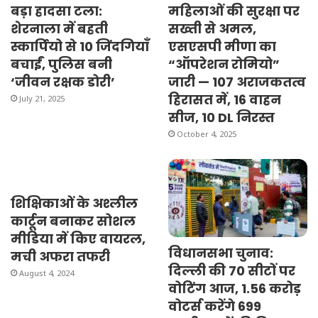
महिलाओं की सुरक्षा पर
बड़ा हादसा टला:
सख्ती से अमल,
शेरनाला में बहती
एसएसपी मीणा का
स्कार्पियो से 10 जिंदगियाँ
“ऑपरेशन रोमियो”
बचाईं, पुलिस बनी
जारी — 107 अराजकतत्व
‘जीवन रक्षक डोरी’
हिरासत में, 16 वाहन
July 21, 2025
सीज, 10 DL निरस्त
October 4, 2025
शिक्षिकाओं के अश्लील
कार्टून बनाकर सोशल
मीडिया में किए वायरल,
विधानसभा चुनाव:
मची अफरा तफरी
दिल्ली की 70 सीटों पर
August 4, 2024
वोटिंग आज, 1.56 करोड़
वोटर्स करेंगे 699