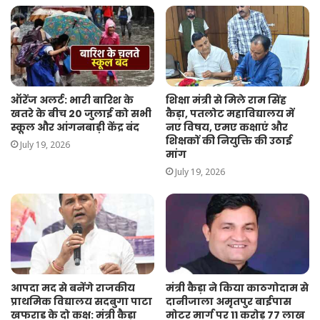
ऑरेंज अलर्ट: भारी बारिश के
शिक्षा मंत्री से मिले राम सिंह
खतरे के बीच 20 जुलाई को सभी
कैड़ा, पतलोट महाविद्यालय में
स्कूल और आंगनबाड़ी केंद्र बंद
नए विषय, एमए कक्षाएं और
शिक्षकों की नियुक्ति की उठाई
July 19, 2026
मांग
July 19, 2026
आपदा मद से बनेंगे राजकीय
मंत्री कैड़ा ने किया काठगोदाम से
प्राथमिक विद्यालय सदबुगा पाटा
दानीजाला अमृतपुर बाईपास
खफराड के दो कक्ष: मंत्री कैड़ा
मोटर मार्ग पर 11 करोड़ 77 लाख