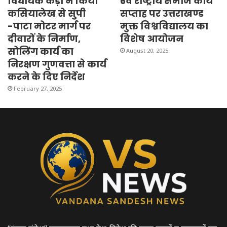
विधायक कैड़ा ने किया
6वें राष्ट्रीय समाज कार्य
कसियालेख से सुपी
सप्ताह पर उत्तराखण्ड
-पाटा मोटर मार्ग पर
मुक्त विश्वविद्यालय का
दीवारों के निर्माण,
विशेष आयोजन
सोलिंग कार्य का
August 20, 2025
निरक्षण गुणवत्ता से कार्य
करने के दिए निर्देश
February 27, 2025