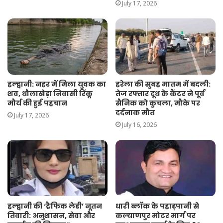
July 17, 2026
हल्द्वानी: नहर में मिला युवक का
हरेला की सुबह मातम में बदली:
शव, धौलाखेड़ा निवासी रिंकू
तेज रफ्तार दूध के कैंटर ने पूर्व
मौर्य की हुई पहचान
सैनिक को कुचला, मौके पर
दर्दनाक मौत
July 17, 2026
July 16, 2026
हल्द्वानी की ‘ट्रैफिक लेडी’ नूतन
धारी ब्लॉक के पहाड़पानी से
तिवारी: अनुशासन, सेवा और
कल्याणपुर मोटर मार्ग पर