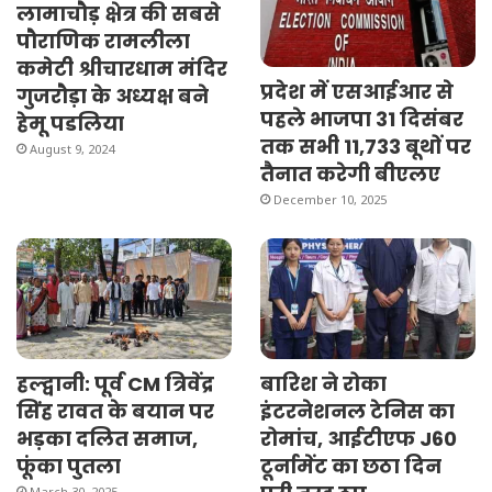
लामाचौड़ क्षेत्र की सबसे
पौराणिक रामलीला
कमेटी श्रीचारधाम मंदिर
प्रदेश में एसआईआर से
गुजरौड़ा के अध्यक्ष बने
पहले भाजपा 31 दिसंबर
हेमू पडलिया
तक सभी 11,733 बूथों पर
August 9, 2024
तैनात करेगी बीएलए
December 10, 2025
हल्द्वानी: पूर्व CM त्रिवेंद्र
बारिश ने रोका
सिंह रावत के बयान पर
इंटरनेशनल टेनिस का
भड़का दलित समाज,
रोमांच, आईटीएफ J60
फूंका पुतला
टूर्नामेंट का छठा दिन
March 30, 2025