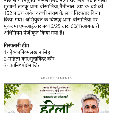
मुखानी खड़कू,थाना चोरगलिया,नैनीताल, उम्र 35 वर्ष को
152 पाउच अवैध कच्ची शराब के साथ गिरफ्तार किया
किया गया। अभियुक्त के विरूद्ध थाना चोरगलिया पर
मुकदमा एफआईआर न०16/25 धारा 60(1)आबकारी
अधिनियम पंजीकृत किया गया है।
गिरफ्तारी टीम
1- हे०कानि०मलखान सिंह
2-महिला का0सुखविंदर कौर
3- कानि०मो0नाजिर
ADVERTISEMENTS