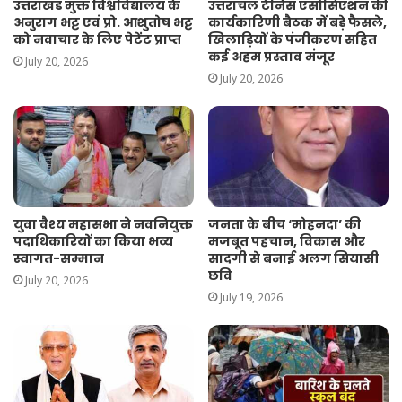
उत्तराखंड मुक्त विश्वविद्यालय के
उत्तरांचल टेनिस एसोसिएशन की
अनुराग भट्ट एवं प्रो. आशुतोष भट्ट
कार्यकारिणी बैठक में बड़े फैसले,
को नवाचार के लिए पेटेंट प्राप्त
खिलाड़ियों के पंजीकरण सहित
कई अहम प्रस्ताव मंजूर
July 20, 2026
July 20, 2026
युवा वैश्य महासभा ने नवनियुक्त
जनता के बीच ‘मोहनदा’ की
पदाधिकारियों का किया भव्य
मजबूत पहचान, विकास और
स्वागत-सम्मान
सादगी से बनाई अलग सियासी
छवि
July 20, 2026
July 19, 2026