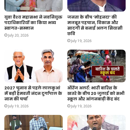
युवा वैश्य महासभा ने नवनियुक्त
जनता के बीच ‘मोहनदा’ की
पदाधिकारियों का किया भव्य
मजबूत पहचान, विकास और
स्वागत-सम्मान
सादगी से बनाई अलग सियासी
छवि
July 20, 2026
July 19, 2026
2027 चुनाव से पहले लालकुआं
ऑरेंज अलर्ट: भारी बारिश के
में बढ़ी हेमवती नंदन दुर्गापाल के
खतरे के बीच 20 जुलाई को सभी
नाम की चर्चा
स्कूल और आंगनबाड़ी केंद्र बंद
July 19, 2026
July 19, 2026