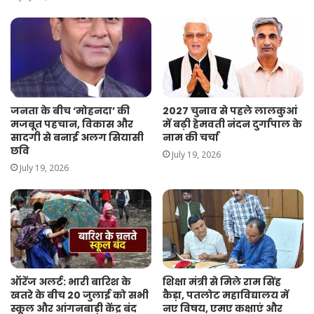
जनता के बीच ‘मोहनदा’ की
2027 चुनाव से पहले लालकुआं
मजबूत पहचान, विकास और
में बढ़ी हेमवती नंदन दुर्गापाल के
सादगी से बनाई अलग सियासी
नाम की चर्चा
छवि
July 19, 2026
July 19, 2026
ऑरेंज अलर्ट: भारी बारिश के
शिक्षा मंत्री से मिले राम सिंह
खतरे के बीच 20 जुलाई को सभी
कैड़ा, पतलोट महाविद्यालय में
स्कूल और आंगनबाड़ी केंद्र बंद
नए विषय, एमए कक्षाएं और