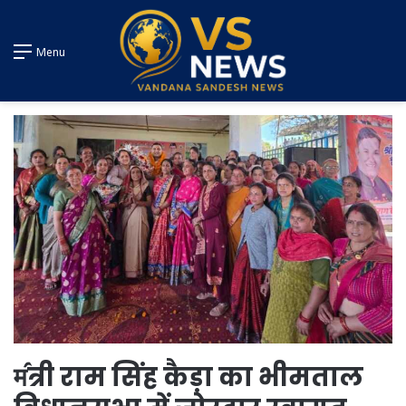
Menu
म॔त्री राम सिंह कैड़ा का भीमताल