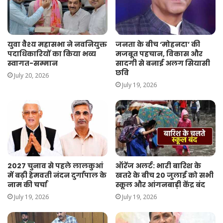
युवा वैश्य महासभा ने नवनियुक्त
जनता के बीच ‘मोहनदा’ की
पदाधिकारियों का किया भव्य
मजबूत पहचान, विकास और
स्वागत-सम्मान
सादगी से बनाई अलग सियासी
छवि
July 20, 2026
July 19, 2026
2027 चुनाव से पहले लालकुआं
ऑरेंज अलर्ट: भारी बारिश के
में बढ़ी हेमवती नंदन दुर्गापाल के
खतरे के बीच 20 जुलाई को सभी
नाम की चर्चा
स्कूल और आंगनबाड़ी केंद्र बंद
July 19, 2026
July 19, 2026