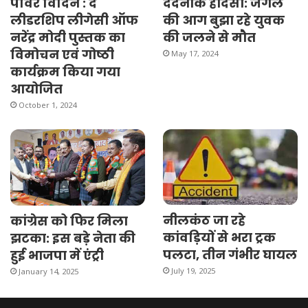
पॉवर विदिन : द
दर्दनाक हादसा: जंगल
लीडरशिप लीगेसी ऑफ
की आग बुझा रहे युवक
नरेंद्र मोदी पुस्तक का
की जलने से मौत
विमोचन एवं गोष्ठी
May 17, 2024
कार्यक्रम किया गया
आयोजित
October 1, 2024
नीलकंठ जा रहे
कांग्रेस को फिर मिला
कांवड़ियों से भरा ट्रक
झटका: इस बड़े नेता की
पलटा, तीन गंभीर घायल
हुई भाजपा में एंट्री
July 19, 2025
January 14, 2025