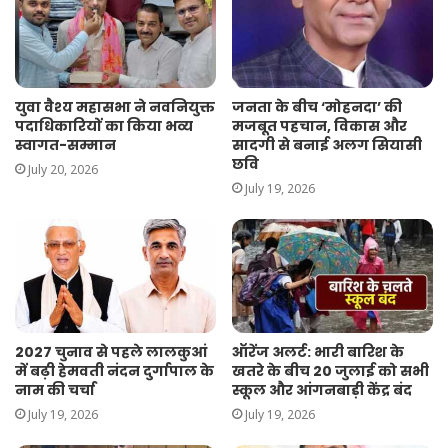
युवा वैश्य महासभा ने नवनियुक्त
जनता के बीच ‘मोहनदा’ की
पदाधिकारियों का किया भव्य
मजबूत पहचान, विकास और
स्वागत-सम्मान
सादगी से बनाई अलग सियासी
छवि
July 20, 2026
July 19, 2026
2027 चुनाव से पहले लालकुआं
ऑरेंज अलर्ट: भारी बारिश के
में बढ़ी हेमवती नंदन दुर्गापाल के
खतरे के बीच 20 जुलाई को सभी
नाम की चर्चा
स्कूल और आंगनबाड़ी केंद्र बंद
July 19, 2026
July 19, 2026