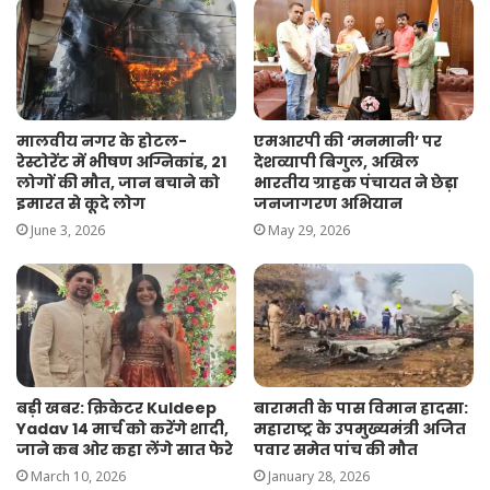
मालवीय नगर के होटल-
एमआरपी की ‘मनमानी’ पर
रेस्टोरेंट में भीषण अग्निकांड, 21
देशव्यापी बिगुल, अखिल
लोगों की मौत, जान बचाने को
भारतीय ग्राहक पंचायत ने छेड़ा
इमारत से कूदे लोग
जनजागरण अभियान
June 3, 2026
May 29, 2026
बारामती के पास विमान हादसा:
बड़ी खबर: क्रिकेटर Kuldeep
महाराष्ट्र के उपमुख्यमंत्री अजित
Yadav 14 मार्च को करेंगे शादी,
पवार समेत पांच की मौत
जाने कब ओर कहा लेंगे सात फेरे
January 28, 2026
March 10, 2026