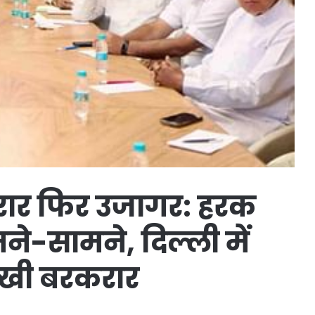
ें दरार फिर उजागर: हरक
े-सामने, दिल्ली में
्खी बरकरार