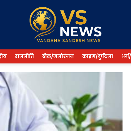
्रीय
राजनीति
खेल/मनोरंजन
क्राइम/दुर्घटना
धर्म