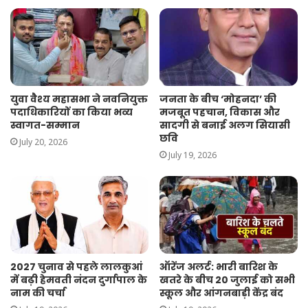
युवा वैश्य महासभा ने नवनियुक्त
जनता के बीच ‘मोहनदा’ की
पदाधिकारियों का किया भव्य
मजबूत पहचान, विकास और
स्वागत-सम्मान
सादगी से बनाई अलग सियासी
छवि
July 20, 2026
July 19, 2026
2027 चुनाव से पहले लालकुआं
ऑरेंज अलर्ट: भारी बारिश के
में बढ़ी हेमवती नंदन दुर्गापाल के
खतरे के बीच 20 जुलाई को सभी
नाम की चर्चा
स्कूल और आंगनबाड़ी केंद्र बंद