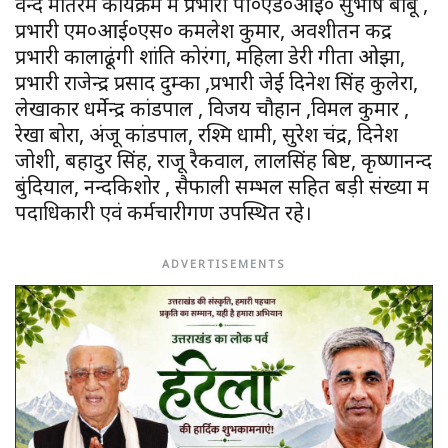
वन्दे मातरम कार्यक्रम में प्रभारी पी०एंड०आई० सुभाष बाबू ,
प्रभारी एम०आई०एस० कमलेश कुमार, अवशीतन केंद्र
प्रभारी कालाढूंगी शांति कोरंगा, महिला डेरी गीता ओझा,
प्रभारी राजेन्द्र प्रसाद दुम्का ,प्रभारी जेई दिनेश सिंह कुलेरा,
लेखाकार धर्मेन्द्र कांडपाल , विजय चौहान ,विमल कुमार ,
रेखा बोरा, अंजू कांडपाल, रश्मि धामी, सुरेश चंद्र, दिनेश
जोशी, बहादुर सिंह, राजू रैकवाल, लालसिंह बिष्ट, कृष्णानन्द
बुंदियाल, नन्दकिशोर , सैफाली सम्भल सहित बड़ी संख्या में
पदाधिकारी एवं कर्मचारीगण उपस्थित रहे।
ADVERTISEMENTS