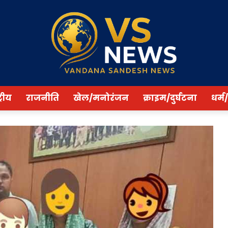
्रीय
राजनीति
खेल/मनोरंजन
क्राइम/दुर्घटना
धर्म